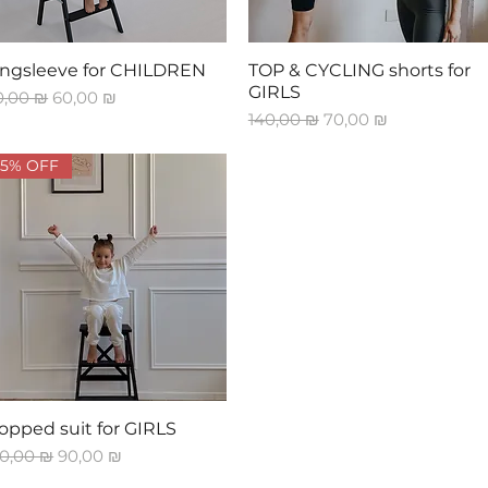
Быстрый просмотр
Быстрый просмотр
ngsleeve for CHILDREN
TOP & CYCLING shorts for
GIRLS
ычная цена
Цена со скидкой
0,00 ₪
60,00 ₪
Обычная цена
Цена со скидкой
140,00 ₪
70,00 ₪
55% OFF
Быстрый просмотр
opped suit for GIRLS
ычная цена
Цена со скидкой
0,00 ₪
90,00 ₪