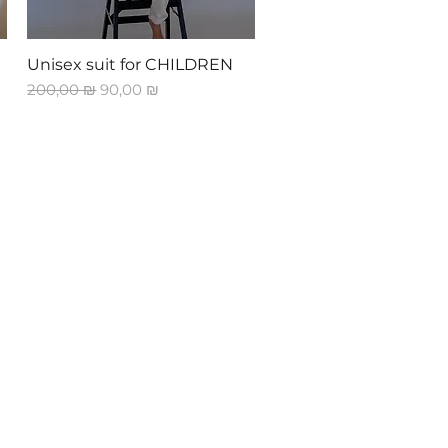
Быстрый просмотр
Unisex suit for CHILDREN
Обычная цена
Цена со скидкой
200,00 ₪
90,00 ₪